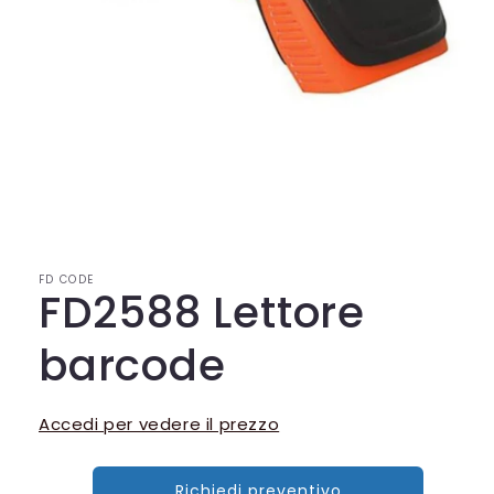
Apri
contenuti
multimediali
1
in
FD CODE
finestra
FD2588 Lettore
modale
barcode
Accedi per vedere il prezzo
Richiedi preventivo