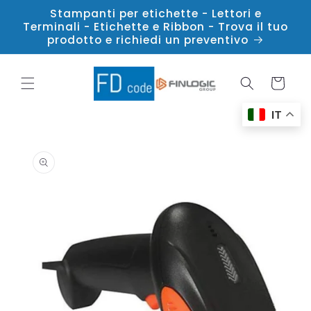
Vai
Stampanti per etichette - Lettori e
direttamente
Terminali - Etichette e Ribbon - Trova il tuo
ai contenuti
prodotto e richiedi un preventivo
Carrello
IT
Passa alle
informazioni
sul
prodotto