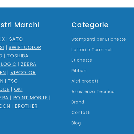
ostri Marchi
Categorie
OX
|
SATO
Stampanti per Etichette
SI
|
SWIFTCOLOR
Lettori e Terminali
O
|
TOSHIBA
Etichette
ALOGIC
|
ZEBRA
Ribbon
ZEN
|
VIPCOLOR
ON
|
TSC
Altri prodotti
ODE
|
OKI
Assistenza Tecnica
ERA
|
POINT MOBILE
|
Brand
ICON
|
BROTHER
Contatti
Blog