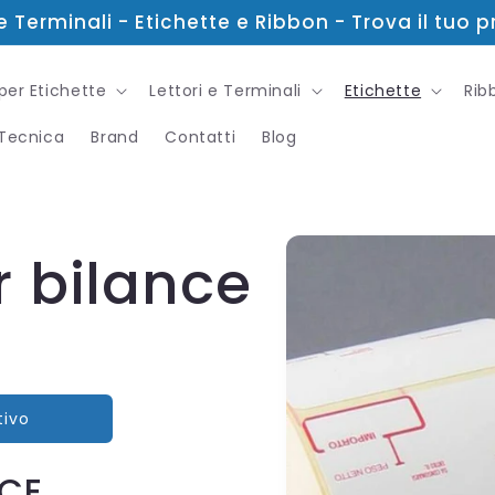
e Terminali - Etichette e Ribbon - Trova il tuo 
per Etichette
Lettori e Terminali
Etichette
Rib
 Tecnica
Brand
Contatti
Blog
Passa alle
informazioni
r bilance
sul
prodotto
tivo
NCE