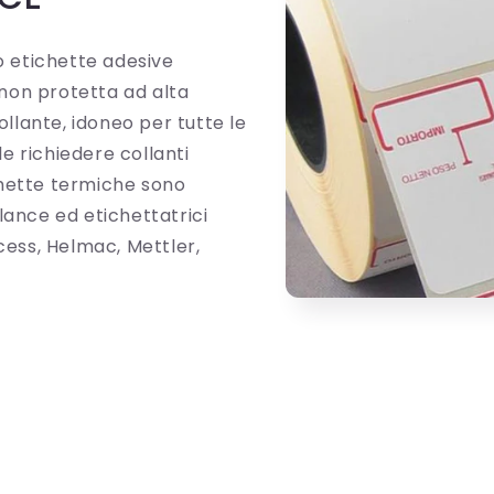
o etichette adesive
 non protetta ad alta
llante, idoneo per tutte le
le richiedere collanti
ichette termiche sono
ilance ed etichettatrici
cess, Helmac, Mettler,