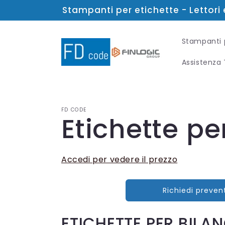
Vai
Stampanti per etichette - Lettori 
direttamente
ai contenuti
Stampanti 
Assistenza
FD CODE
Etichette pe
Accedi per vedere il prezzo
Richiedi preven
ETICHETTE PER BILA