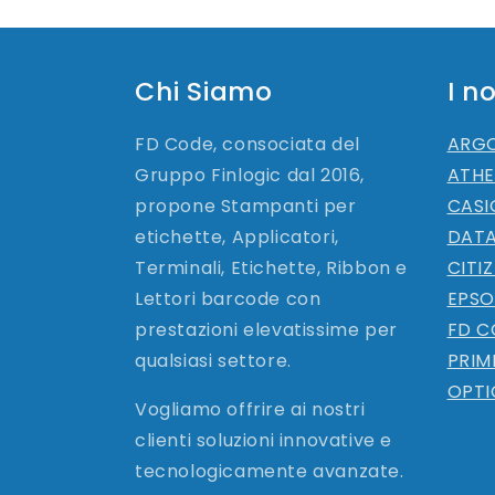
Chi Siamo
I n
FD Code, consociata del
ARG
Gruppo Finlogic dal 2016,
ATHE
propone Stampanti per
CASI
etichette, Applicatori,
DAT
Terminali, Etichette, Ribbon e
CITI
Lettori barcode con
EPS
prestazioni elevatissime per
FD C
qualsiasi settore.
PRIM
OPT
Vogliamo offrire ai nostri
clienti soluzioni innovative e
tecnologicamente avanzate.